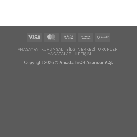
Visa
MasterCard
Cash
Bank
Swish
On
Transfer
(SE)
ANASAYFA
KURUMSAL
BILGI MERKEZI
ÜRÜNLER
Delivery
MAĞAZALAR
İLETIŞIM
Copyright 2026 ©
AmadaTECH Asansör A.Ş.