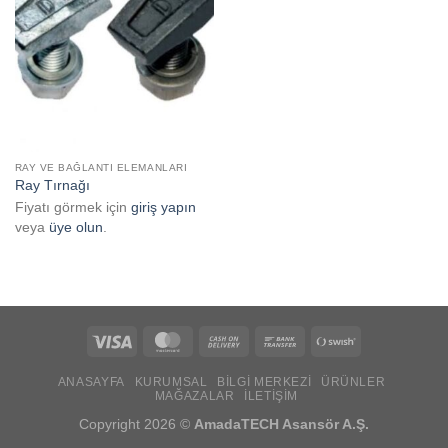
Add to
wishlist
RAY VE BAĞLANTI ELEMANLARI
Ray Tırnağı
Fiyatı görmek için
giriş yapın
veya
üye olun
.
Visa
MasterCard
Cash
Bank
Swish
On
Transfer
(SE)
ANASAYFA
KURUMSAL
BILGI MERKEZI
ÜRÜNLER
Delivery
MAĞAZALAR
İLETIŞIM
Copyright 2026 ©
AmadaTECH Asansör A.Ş.