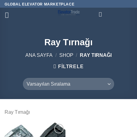
İçeriğe
GLOBAL ELEVATOR MARKETPLACE
atla
Ray Tırnağı
ANA SAYFA
/
SHOP
/
RAY TIRNAĞI
FILTRELE
Ray Tırnağı