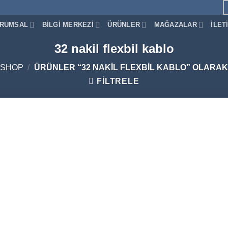
RUMSAL
BILGI MERKEZI
ÜRÜNLER
MAĞAZALAR
İLET
32 nakil flexbil kablo
SHOP
/
ÜRÜNLER “32 NAKIL FLEXBIL KABLO” OLARAK
FILTRELE