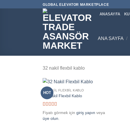
İçeriğe
GLOBAL ELEVATOR MARKETPLACE
atla
ANASAYFA
KU
ANA SAYFA
/
32 nakil flexbil kablo
32 NAKIL FLEXBIL KABLO
HOT
32 Nakil Flexbil Kablo
Add to
5 üzerinden
wishlist
Fiyatı görmek için
giriş yapın
veya
5
oy aldı
üye olun
.