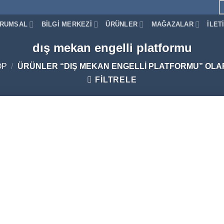
RUMSAL
BILGI MERKEZI
ÜRÜNLER
MAĞAZALAR
İLET
dış mekan engelli platformu
OP
/
ÜRÜNLER “DIŞ MEKAN ENGELLI PLATFORMU” OLA
FILTRELE