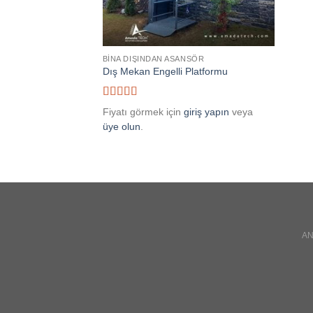
BINA DIŞINDAN ASANSÖR
Dış Mekan Engelli Platformu
5 üzerinden
Fiyatı görmek için
giriş yapın
veya
5
oy aldı
üye olun
.
A