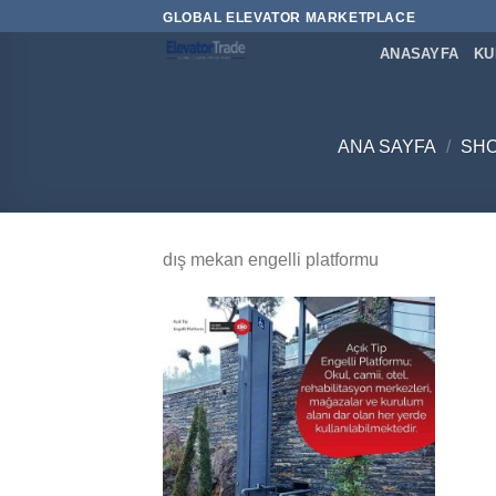
İçeriğe
GLOBAL ELEVATOR MARKETPLACE
atla
ANASAYFA
KU
ANA SAYFA
/
SH
dış mekan engelli platformu
Add to
wishlist