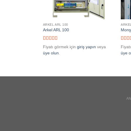
ARKEL ARL 100
ARKEL
Arkel ARL 100
Monş
5 üzerinden
5 üze
Fiyatı görmek için
giriş yapın
veya
Fiyat
5
oy aldı
5
oy a
üye olun
.
üye o
A