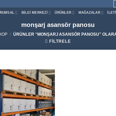
RUMSAL
BILGI MERKEZI
ÜRÜNLER
MAĞAZALAR
İLET
monşarj asansör panosu
HOP
/
ÜRÜNLER “MONŞARJ ASANSÖR PANOSU” OLARA
FILTRELE
Add to
wishlist