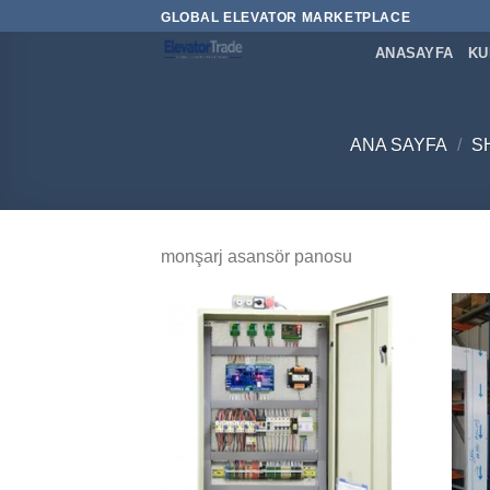
İçeriğe
GLOBAL ELEVATOR MARKETPLACE
atla
ANASAYFA
KU
ANA SAYFA
/
S
monşarj asansör panosu
Add to
wishlist