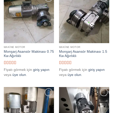
Add to
Add to
wishlist
wishlist
MAKINE MOTOR
MAKINE MOTOR
Monşarj Asansör Makinası 0.75
Monşarj Asansör Makinası 1.5
Kw Ağırlıklı
Kw Ağırlıklı
5 üzerinden
5 üzerinden
Fiyatı görmek için
giriş yapın
Fiyatı görmek için
giriş yapın
5
oy aldı
5
oy aldı
veya
üye olun
.
veya
üye olun
.
Add to
Add to