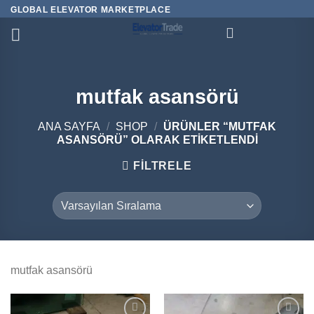
İçeriğe
GLOBAL ELEVATOR MARKETPLACE
atla
mutfak asansörü
ANA SAYFA
/
SHOP
/
ÜRÜNLER “MUTFAK
ASANSÖRÜ” OLARAK ETIKETLENDI
FILTRELE
mutfak asansörü