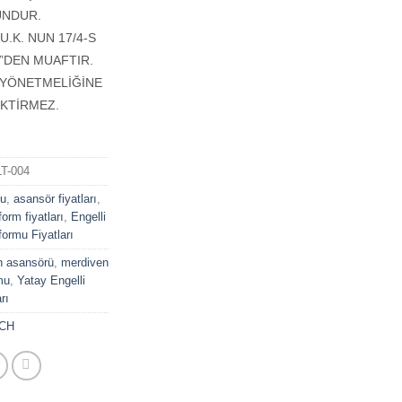
UNDUR.
U.K. NUN 17/4-S
’DEN MUAFTIR.
T YÖNETMELİĞİNE
KTİRMEZ.
T-004
mu
,
asansör fiyatları
,
form fiyatları
,
Engelli
formu Fiyatları
n asansörü
,
merdiven
mu
,
Yatay Engelli
rı
CH