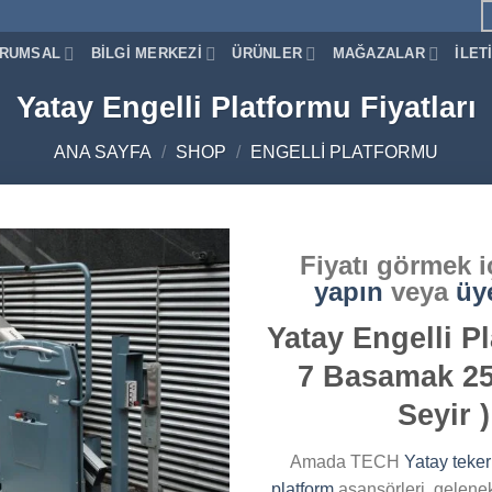
RUMSAL
BILGI MERKEZI
ÜRÜNLER
MAĞAZALAR
İLET
Yatay Engelli Platformu Fiyatları
ANA SAYFA
/
SHOP
/
ENGELLI PLATFORMU
Fiyatı görmek 
yapın
veya
üy
Yatay Engelli P
Add to
7 Basamak 2
wishlist
Seyir )
Amada TECH
Yatay teker
platform
asansörleri, gelene