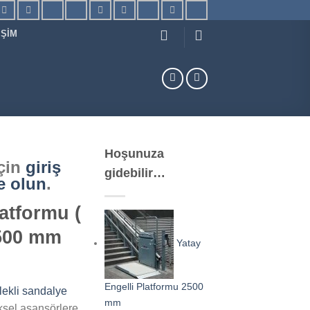
IŞIM
Hoşunuza
için
giriş
gidebilir…
e olun
.
latformu (
500 mm
Yatay
Engelli Platformu 2500
lekli sandalye
mm
ksel asansörlere