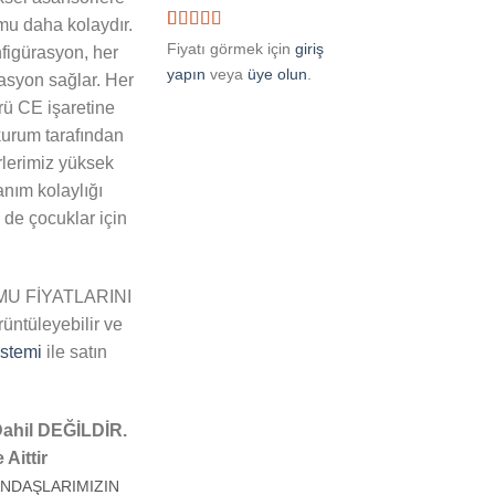
mu daha kolaydır.
2
müşteri
Fiyatı görmek için
giriş
figürasyon, her
puanına
yapın
veya
üye olun
.
dayanarak 5
rasyon sağlar. Her
üzerinden
rü CE işaretine
5.00
puan
aldı
 kurum tarafından
rlerimiz yüksek
nım kolaylığı
de çocuklar için
U FİYATLARINI
üntüleyebilir ve
stemi
ile satın
Dahil DEĞİLDİR.
Aittir
ANDAŞLARIMIZIN