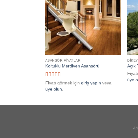
Add to
wishlist
ASANSÖR FIYATLARI
DIKE
Koltuklu Merdiven Asansörü
Açık 
Fiyat
üye o
5 üzerinden
Fiyatı görmek için
giriş yapın
veya
5
oy aldı
üye olun
.
A