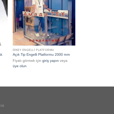
 to
Add to
ist
wishlist
DIKEY ENGELLI PLATFORMU
EV ASANSÖR FIYATLAR
ak
Açık Tip Engelli Platformu 2000 mm
Ev Asansörü Home Li
Fiyatı görmek için
giriş yapın
veya
üye olun
.
5 üzerinden
Fiyatı görmek için
gi
5
oy aldı
üye olun
.
ŞIM