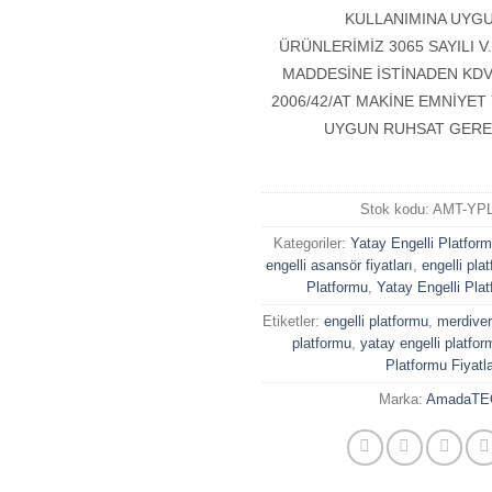
KULLANIMINA UYG
ÜRÜNLERİMİZ 3065 SAYILI V.
MADDESİNE İSTİNADEN KDV
2006/42/AT MAKİNE EMNİYE
UYGUN RUHSAT GERE
Stok kodu:
AMT-YPL
Kategoriler:
Yatay Engelli Platfor
engelli asansör fiyatları
,
engelli plat
Platformu
,
Yatay Engelli Plat
Etiketler:
engelli platformu
,
merdive
platformu
,
yatay engelli platfor
Platformu Fiyatla
Marka:
AmadaTE