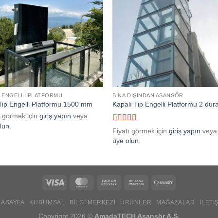
Add to
Add
wishlist
wishl
Y ENGELLI PLATFORMU
BINA DIŞINDAN ASANSÖR
Tip Engelli Platformu 1500 mm
Kapalı Tip Engelli Platformu 2 dur
ı görmek için
giriş yapın
veya
lun
.
5 üzerinden
Fiyatı görmek için
giriş yapın
veya
5
oy aldı
üye olun
.
Visa
MasterCard
Cash
Bank
Swish
On
Transfer
(SE)
NASAYFA
KURUMSAL
BILGI MERKEZI
ÜRÜNLER
MAĞAZALAR
İLETI
Delivery
Copyright 2026 ©
AmadaTECH Asansör A.Ş.