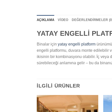
AÇIKLAMA
VIDEO
DEĞERLENDIRMELER (0
YATAY ENGELLİ PLA
Binalar için
yatay engelli platform
ürünümüz 
engelli platformu, duvara monte edilebilir
ikisinin bir kombinasyonu olabilir. İç vey
sürebileceği anlamına gelir – bu da binanı
İLGILI ÜRÜNLER