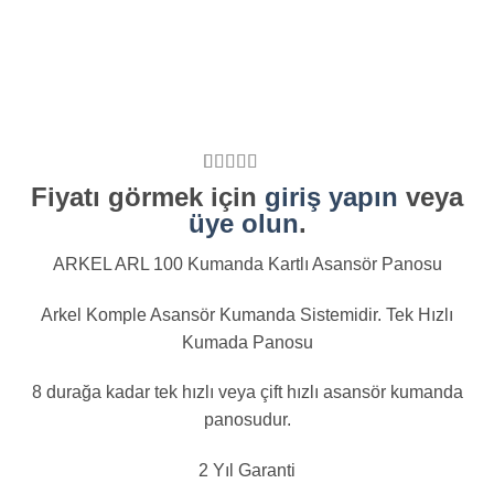
2
müşteri
Fiyatı görmek için
giriş yapın
veya
puanına
üye olun
.
dayanarak 5
üzerinden
5
puan aldı
ARKEL ARL 100 Kumanda Kartlı Asansör Panosu
Arkel Komple Asansör Kumanda Sistemidir. Tek Hızlı
Kumada Panosu
8 durağa kadar tek hızlı veya çift hızlı asansör kumanda
panosudur.
2 Yıl Garanti