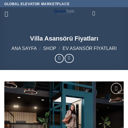
İçeriğe
GLOBAL ELEVATOR MARKETPLACE
atla
Villa Asansörü Fiyatları
ANA SAYFA
/
SHOP
/
EV ASANSÖR FIYATLARI
Add to
wishlist