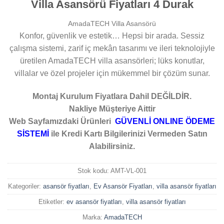
Villa Asansörü Fiyatları 4 Durak
AmadaTECH Villa Asansörü
Konfor, güvenlik ve estetik… Hepsi bir arada. Sessiz
çalışma sistemi, zarif iç mekân tasarımı ve ileri teknolojiyle
üretilen AmadaTECH villa asansörleri; lüks konutlar,
villalar ve özel projeler için mükemmel bir çözüm sunar.
Montaj Kurulum Fiyatlara Dahil DEĞİLDİR.
Nakliye Müşteriye Aittir
Web Sayfamızdaki Ürünleri
GÜVENLİ ONLINE ÖDEME
SİSTEMİ
ile Kredi Kartı Bilgilerinizi Vermeden Satın
Alabilirsiniz.
Stok kodu:
AMT-VL-001
Kategoriler:
asansör fiyatları
,
Ev Asansör Fiyatları
,
villa asansör fiyatları
Etiketler:
ev asansör fiyatları
,
villa asansör fiyatları
Marka:
AmadaTECH