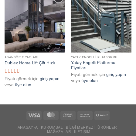
Add to
Add to
wishlist
wishlist
ASANSÖR FIYATLARI
YATAY ENGELLI PLATFORMU
Yatay Engelli Platformu
Dublex Home Lift Çift Hızlı
Fiyatları
Fiyatı görmek için
giriş yapın
5 üzerinden
Fiyatı görmek için
giriş yapın
veya
üye olun
.
5
oy aldı
veya
üye olun
.
Visa
MasterCard
Cash
Bank
Swish
On
Transfer
(SE)
ANASAYFA
KURUMSAL
BILGI MERKEZI
ÜRÜNLER
Delivery
MAĞAZALAR
İLETIŞIM